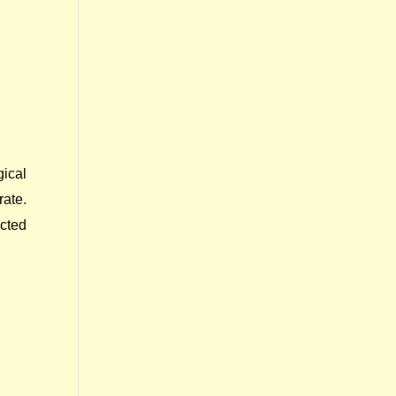
gical
rate.
ected