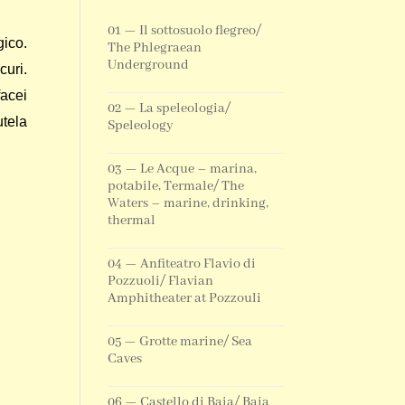
01 — Il sottosuolo flegreo/
gico.
The Phlegraean
Underground
curi.
facei
02 — La speleologia/
utela
Speleology
03 — Le Acque – marina,
potabile, Termale/ The
Waters – marine, drinking,
thermal
04 — Anfiteatro Flavio di
Pozzuoli/ Flavian
Amphitheater at Pozzouli
05 — Grotte marine/ Sea
Caves
06 — Castello di Baia/ Baia