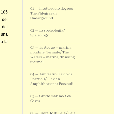
01 — Il sottosuolo flegreo/
 105
The Phlegraean
Underground
o del
o del
02 — La speleologia/
o una
Speleology
ra la
03 — Le Acque – marina,
potabile, Termale/ The
Waters – marine, drinking,
thermal
04 — Anfiteatro Flavio di
Pozzuoli/ Flavian
Amphitheater at Pozzouli
05 — Grotte marine/ Sea
Caves
06 — Castello di Baia/ Baia