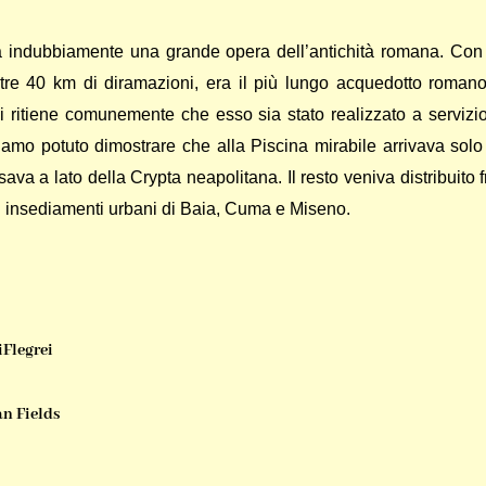
 indubbiamente una grande opera dell’antichità romana. Con
ltre 40 km di diramazioni, era il più lungo acquedotto roman
i ritiene comunemente che esso sia stato realizzato a servizi
biamo potuto dimostrare che alla Piscina mirabile arrivava sol
ava a lato della Crypta neapolitana. Il resto veniva distribuito f
e gli insediamenti urbani di Baia, Cuma e Miseno.
iFlegrei
n Fields