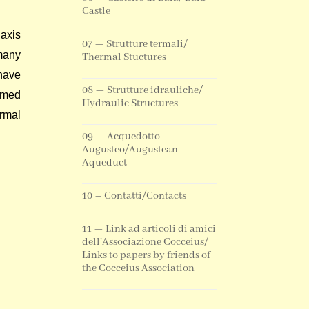
Castle
axis
07 — Strutture termali/
many
Thermal Stuctures
 have
08 — Strutture idrauliche/
amed
Hydraulic Structures
ermal
09 — Acquedotto
Augusteo/Augustean
Aqueduct
10 – Contatti/Contacts
11 — Link ad articoli di amici
dell’Associazione Cocceius/
Links to papers by friends of
the Cocceius Association