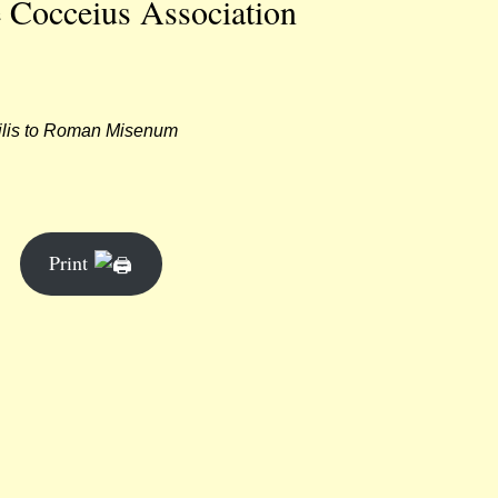
he Cocceius Association
ilis to Roman Misenum

Print